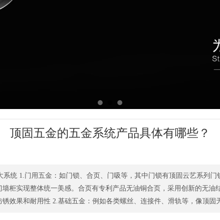
顶固五金的五金系统产品具体有哪些？
6 大系统 1.门用五金：如门锁、合页、门吸等，其中门锁有顶固云艺系
墙柜实现整体统一美感。合页有专利产品无油铜合页，采用创新的无油结构
锈效果和耐用性 2.基础五金：例如各类螺丝、连接件、滑轨等，像顶固