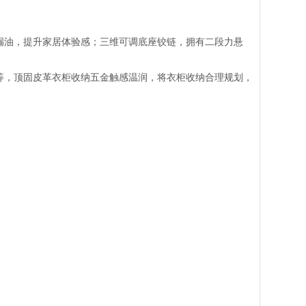
漏油，提升家居体验感；三维可调底座铰链，拥有二段力悬
等，顶固皮革衣柜收纳五金触感温润，将衣柜收纳合理规划，