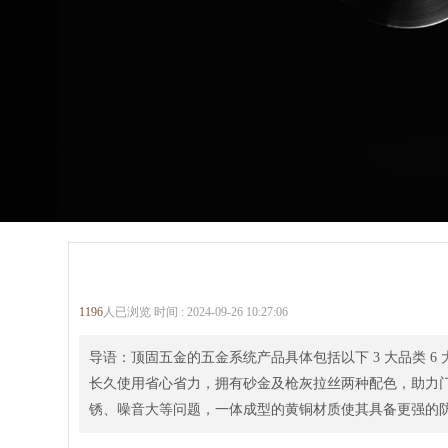
1196
人已浏览 时间 :
2024-09-26 10:27:06
导语：顶固五金的五金系统产品具体包括以下 3 大品类 
长久使用省心省力，拥有砂金及枪灰拉丝两种配色，助力门
锈、噪音大等问题，一体成型的黄铜材质使其具备更强的防