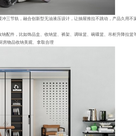
油缓冲三节轨，融合创新型无油液压设计，让抽屉推拉不跳动，产品久用不
的收纳配件，比如饰品盒、收纳篮、裤架、调味篮、碗碟篮、吊柜升降拉篮
厨房物品收纳美观、拿取合理