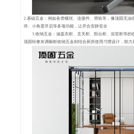
2.基础五金：例如各类螺丝、连接件、滑轨等，像顶固无
停、小角度开启等多项功能，让开合安静安全
3.收纳五金：涵盖衣柜、玄关柜、阳台柜、浴室柜等
顶固轻奢灰调橱柜收纳五金则结合厨房使用习惯设计，助力