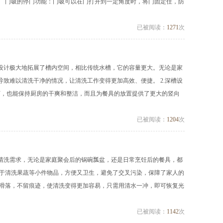
。 门吸的停门功能：门吸可以在门打开到一定角度时，将门固定住，防
已被阅读：
1271
次
种设计极大地拓展了槽内空间，相比传统水槽，它的容量更大。无论是家
致难以清洗干净的情况，让清洗工作变得更加高效、便捷。 2.深槽设
刷下，也能保持厨房的干爽和整洁，而且为餐具的放置提供了更大的竖向
已被阅读：
1204
次
的清洗需求，无论是家庭聚会后的锅碗瓢盆，还是日常烹饪后的餐具，都
用于清洗果蔬等小件物品，方便又卫生，避免了交叉污染，保障了家人的
松滑落，不留痕迹，使清洗变得更加容易，只需用清水一冲，即可恢复光
已被阅读：
1142
次