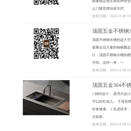
能够稳定地支撑各种类型
止门随意摆动或关闭
发布日期：
2024-11-09 16
顶固五金不锈钢
顶固不锈钢水槽的超大空
庭聚会后大量的锅碗瓢盆
计：顶固不锈钢水槽的槽
空间。这样一来，一
发布日期：
2024-11-09 16
顶固五金304不
1.独特设计： 港湾式
可以轻松放入。 子母双
饮食健康。 2.先进技
洁如新。
发布日期：
2024-11-09 15