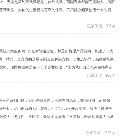
需求。无论是简约现代风还是古典欧式风，顶固五金都能完美融入，为家
终坚守岗位，为你的生活提供可靠的保障。不用担心频繁使用带来的损
已被阅读：
935
次
金系统方案服务商” 的全新战略定位，并重新梳理产品架构，构建了 3 大
供一站式、全方位的全屋定制五金解决方案。 2.生态协同，高效赋能家
态优势。顶固集创家居董事长辛兆龙指出：“因为我们自己也在做整家定
已被阅读：
986
次
有顶固云艺系列门锁，采用纯铜质造，手感光滑温润，转动顺滑，耐磨耐
合页，采用创新的无油结构，经过 15 万次开合测试，解决了传统合
各类螺丝、连接件、滑轨等，像顶固无油缓冲三节轨，融合创新型无油液
已被阅读：
1196
次