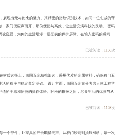
素，展现出无与伦比的魅力。其精密的指纹识别技术，如同一位忠诚的守
触，家门便应声而开，那份便捷与高效，让生活充满科技的灵动。 密码
码被窥视，为你的生活增添一层坚实的保护屏障。在输入密码的瞬间，
已被阅读：
1158
次
 在材质选择上，顶固五金精挑细选，采用优质的金属材料，确保移门五
生活的秩序与稳定奠定基础。 设计方面，顶固五金充分考虑人体工程学
舒适的手感和便捷的操作体验。轻松的推拉之间，尽显生活的优雅与从
已被阅读：
1168
次
造每一个部件，让家具的开合顺畅无声。从柜门铰链到抽屉滑轨，每一次