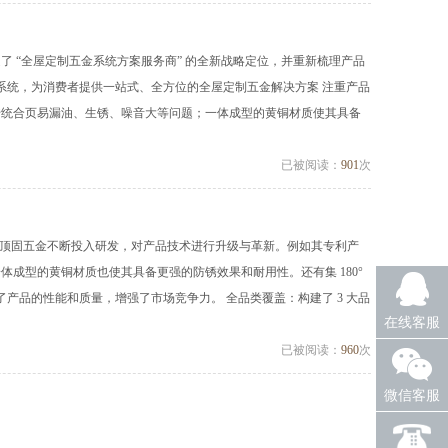
定了 “全屋定制五金系统方案服务商” 的全新战略定位，并重新梳理产品
墙系统，为消费者提供一站式、全方位的全屋定制五金解决方案 注重产品
了传统合页易漏油、生锈、噪音大等问题；一体成型的黄铜材质使其具备
已被阅读：
901
次
新：顶固五金不断投入研发，对产品技术进行升级与革新。例如其专利产
体成型的黄铜材质也使其具备更强的防锈效果和耐用性。还有集 180°
品的性能和质量，增强了市场竞争力。 全品类覆盖：构建了 3 大品
在线客服
已被阅读：
960
次
微信客服