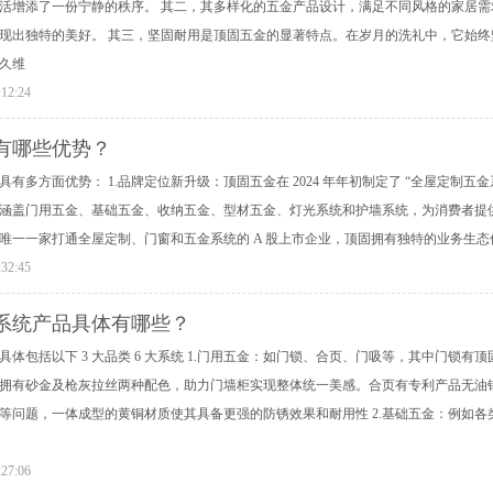
活增添了一份宁静的秩序。 其二，其多样化的五金产品设计，满足不同风格的家居
现出独特的美好。 其三，坚固耐用是顶固五金的显著特点。在岁月的洗礼中，它始
久维
:12:24
有哪些优势？
有多方面优势： 1.品牌定位新升级：顶固五金在 2024 年年初制定了 “全屋定制五
系，涵盖门用五金、基础五金、收纳五金、型材五金、灯光系统和护墙系统，为消费者提
唯一一家打通全屋定制、门窗和五金系统的 A 股上市企业，顶固拥有独特的业务生
:32:45
系统产品具体有哪些？
具体包括以下 3 大品类 6 大系统 1.门用五金：如门锁、合页、门吸等，其中门锁
拥有砂金及枪灰拉丝两种配色，助力门墙柜实现整体统一美感。合页有专利产品无油铜
等问题，一体成型的黄铜材质使其具备更强的防锈效果和耐用性 2.基础五金：例如
:27:06