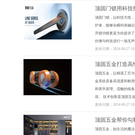
顶固门锁用科技
顶固门锁，以科技为笔，
护者，能够在瞬间准确识
开锁功能更是为你提供了
仿佛与科技进行一场无声
发布日期：
2024-09-27 10
顶固五金打造高
顶固五金，以精湛工艺与
金系统具备高强度和耐用
和美学原理。流畅的线条
容。 技术创新是顶固五
发布日期：
2024-09-27 10
顶固五金帮你勾
顶固五金，如生活的魔法