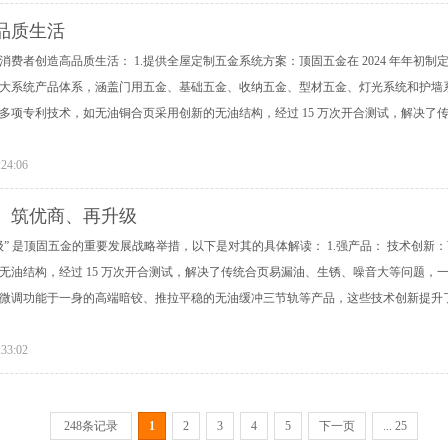
品质生活
费者创造高品质生活： 1.提供全屋定制五金系统方案：顶固五金在 2024 年年初制
类 6 大系统产品体系，涵盖门用五金、基础五金、收纳五金、型材五金、灯光系统和护
多项专利技术，如无油铜合页采用创新的无油结构，经过 15 万次开合测试，解决
:24:06
、筑优商、再升级
级” 是顶固五金的重要发展战略举措，以下是对其的具体解读： 1.强产品： 技术创
无油结构，经过 15 万次开合测试，解决了传统合页易漏油、生锈、噪音大等问题，一
微调功能于一身的高端暗铰、推拉平稳的无油缓冲三节轨等产品，这些技术创新提升了产
:33:02
248条记录
1
2
3
4
5
下一页
... 25