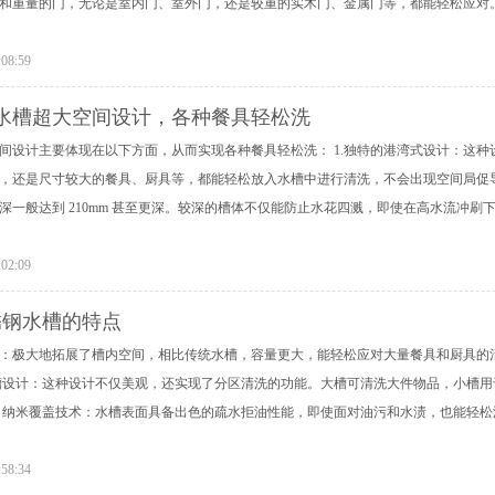
和重量的门，无论是室内门、室外门，还是较重的实木门、金属门等，都能轻松应对
:08:59
水槽超大空间设计，各种餐具轻松洗
间设计主要体现在以下方面，从而实现各种餐具轻松洗： 1.独特的港湾式设计：这
，还是尺寸较大的餐具、厨具等，都能轻松放入水槽中进行清洗，不会出现空间局促导
深一般达到 210mm 甚至更深。较深的槽体不仅能防止水花四溅，即使在高水流冲
:02:09
锈钢水槽的特点
设计：极大地拓展了槽内空间，相比传统水槽，容量更大，能轻松应对大量餐具和厨具
槽设计：这种设计不仅美观，还实现了分区清洗的功能。大槽可清洗大件物品，小槽
术： 纳米覆盖技术：水槽表面具备出色的疏水拒油性能，即使面对油污和水渍，也能轻
:58:34