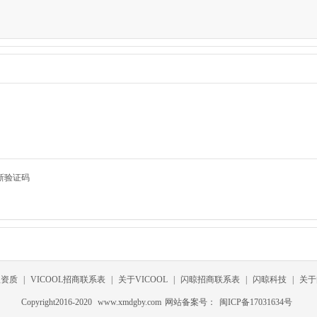
新验证码
程资质
|
VICOOL招商联系表
|
关于VICOOL
|
闪晾招商联系表
|
闪晾科技
|
关于
Copyright2016-2020
www.xmdgby.com
网站备案号：
闽ICP备17031634号