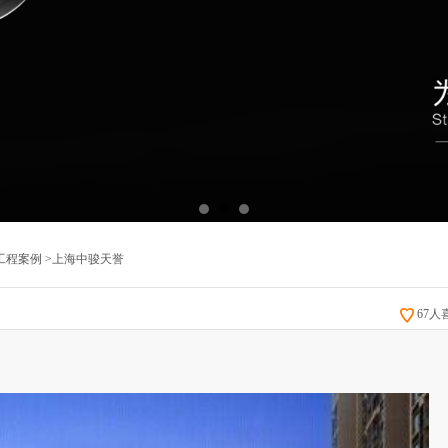
工程案例
>
上海中骏天誉
67人