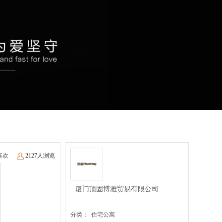
喜欢
2127人浏览
厦门顶固博雅贸易有限公司
分类： 住宅公寓