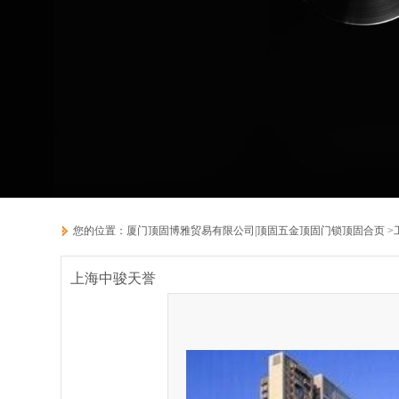
您的位置：
厦门顶固博雅贸易有限公司|顶固五金顶固门锁顶固合页
>
上海中骏天誉