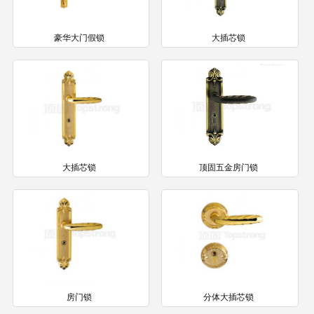
豪华大门假锁
大插芯锁
大插芯锁
顶固五金房门锁
房门锁
分体大插芯锁